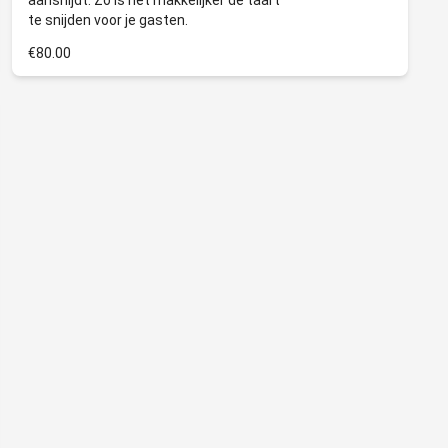
aansnijdt. Zo is het makkelijker de taart
€80.00