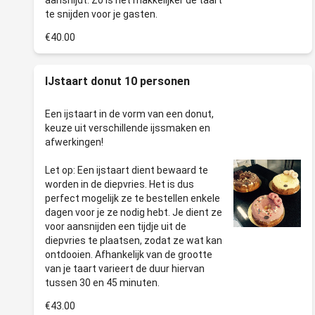
aansnijdt. Zo is het makkelijker de taart
€40.00
IJstaart donut 10 personen
Een ijstaart in de vorm van een donut,
keuze uit verschillende ijssmaken en
afwerkingen!
Let op: Een ijstaart dient bewaard te
worden in de diepvries. Het is dus
perfect mogelijk ze te bestellen enkele
dagen voor je ze nodig hebt. Je dient ze
voor aansnijden een tijdje uit de
diepvries te plaatsen, zodat ze wat kan
ontdooien. Afhankelijk van de grootte
van je taart varieert de duur hiervan
€43.00