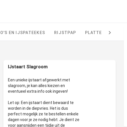
O'S EN IJSPATEEKES
RIJSTPAP
PLATTEKAASTAAR
IJstaart Slagroom
Een unieke ijstaart afgewerkt met
slagroom, je kan alles kiezen en
eventueel extra info ook ingeven!
Let op: Een ijstaart dient bewaard te
worden in de diepvries. Het is dus
perfect mogelijk ze te bestellen enkele
dagen voor je ze nodig hebt. Je dient ze
voor aansnijden een tijdje uit de