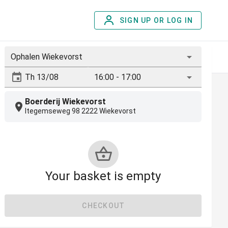
SIGN UP OR LOG IN
Ophalen Wiekevorst
T
CHOCOMOUSSE
PANNA COTTA
TIRAMISU
S
16:00 - 17:00
Boerderij Wiekevorst
Itegemseweg 98 2222 Wiekevorst
Your basket is empty
CHECKOUT