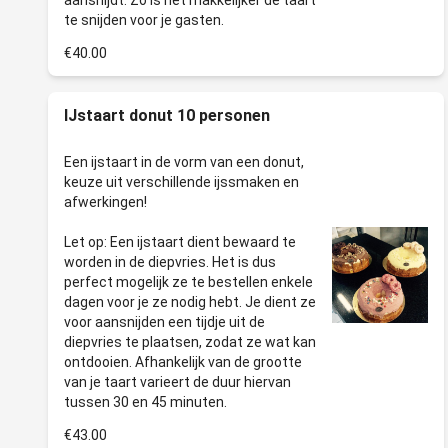
aansnijdt. Zo is het makkelijker de taart
€40.00
IJstaart donut 10 personen
Een ijstaart in de vorm van een donut,
keuze uit verschillende ijssmaken en
afwerkingen!
Let op: Een ijstaart dient bewaard te
worden in de diepvries. Het is dus
perfect mogelijk ze te bestellen enkele
dagen voor je ze nodig hebt. Je dient ze
voor aansnijden een tijdje uit de
diepvries te plaatsen, zodat ze wat kan
ontdooien. Afhankelijk van de grootte
van je taart varieert de duur hiervan
€43.00