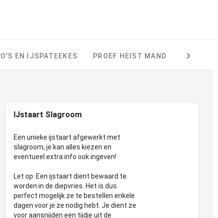
O'S EN IJSPATEEKES
PROEF HEIST MAND
RIJSTPA
IJstaart Slagroom
Een unieke ijstaart afgewerkt met
slagroom, je kan alles kiezen en
eventueel extra info ook ingeven!
Let op: Een ijstaart dient bewaard te
worden in de diepvries. Het is dus
perfect mogelijk ze te bestellen enkele
dagen voor je ze nodig hebt. Je dient ze
voor aansnijden een tijdje uit de