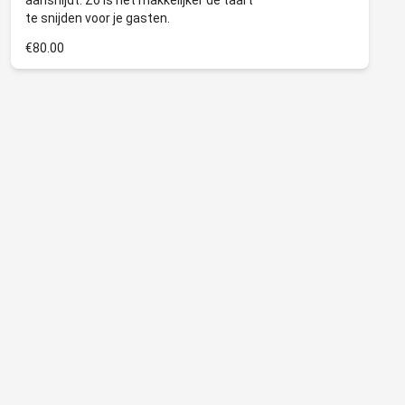
aansnijdt. Zo is het makkelijker de taart
€80.00